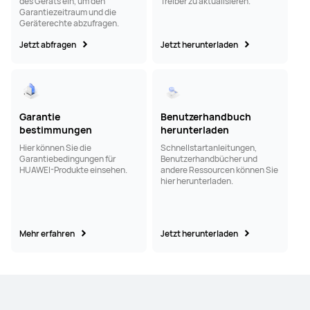
des Geräts ein, um den
Treiber zu aktualisieren.
Garantiezeitraum und die
Geräterechte abzufragen.
Jetzt abfragen
Jetzt herunterladen
Garantie
Benutzerhandbuch
bestimmungen
herunterladen
Hier können Sie die
Schnellstartanleitungen,
Garantiebedingungen für
Benutzerhandbücher und
HUAWEI-Produkte einsehen.
andere Ressourcen können Sie
hier herunterladen.
Mehr erfahren
Jetzt herunterladen