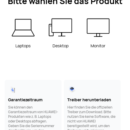
Bitte wählen Sie das Produkt
Laptops
Desktop
Monitor
Garantiezeitraum
Treiber herunterladen
Sie können den
Hier finden Sie die offiziellen
Garantiezeitraum von HUAWEI-
Treiber zum Download. Bitte
Produkten wie z. B. Laptops
nutzen Sie keine Software, die
oder Desktops abfragen.
nicht von HUAWEI
Geben Sie die Seriennummer
bereitgestellt wird, um den